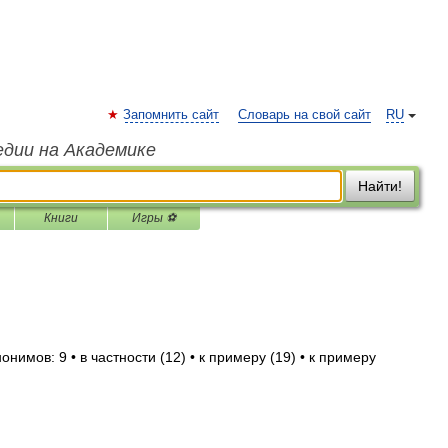
Запомнить сайт
Словарь на свой сайт
RU
едии на Академике
Найти!
Книги
Игры ⚽
нимов: 9 • в частности (12) • к примеру (19) • к примеру