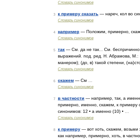
Словарь синонимов
к примеру сказать
— нареч, кол во сино
3
Словарь синонимов
например
— Положим, примерно, скаж
4
Словарь синонимов
так
— См. да не так... См. беспричинно
5
выражений. под. ред. Н. Абрамова, М.: 
манером); (до, в) такой степени, (на)ст
Словарь синонимов
скажем
— См …
6
Словарь синонимов
в частности
— например, так, а именно
7
примерно, именно, скажем, к примеру с
синонимов: 12 • а именно (10) • …
Словарь синонимов
к примеру
— вот хоть, скажем, возьми х
8
как например, примерно, хоть, в частнос