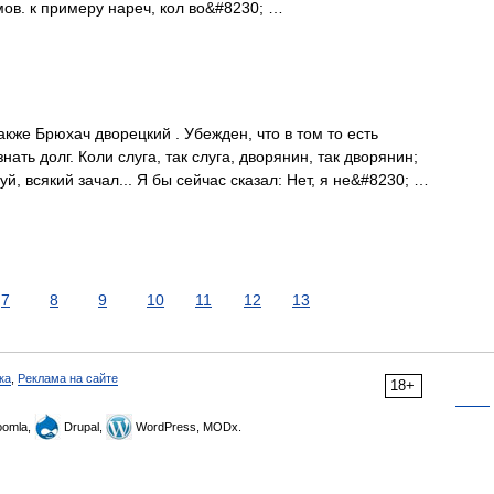
мов. к примеру нареч, кол во&#8230; …
кже Брюхач дворецкий . Убежден, что в том то есть
нать долг. Коли слуга, так слуга, дворянин, так дворянин;
уй, всякий зачал... Я бы сейчас сказал: Нет, я не&#8230; …
7
8
9
10
11
12
13
ка
,
Реклама на сайте
18+
omla,
Drupal,
WordPress, MODx.