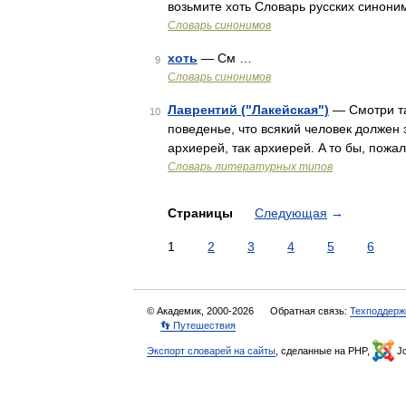
возьмите хоть Словарь русских синони
Словарь синонимов
хоть
— См …
9
Словарь синонимов
Лаврентий ("Лакейская")
— Смотри та
10
поведенье, что всякий человек должен з
архиерей, так архиерей. A то бы, пожал
Словарь литературных типов
Страницы
Следующая
→
1
2
3
4
5
6
© Академик, 2000-2026
Обратная связь:
Техподдерж
👣 Путешествия
Экспорт словарей на сайты
, сделанные на PHP,
Jo