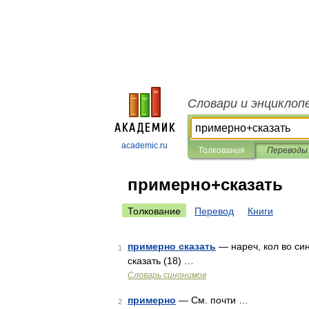
Словари и энциклоп
academic.ru
Толкования
Переводы
примерно+сказать
Толкование
Перевод
Книги
примерно сказать
— нареч, кол во сино
1
сказать (18) …
Словарь синонимов
примерно
— См. почти …
2